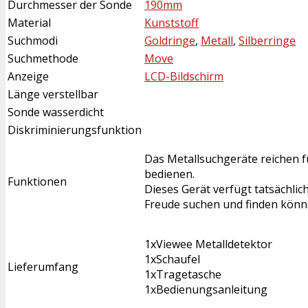
Durchmesser der Sonde
190mm
Material
Kunststoff
Suchmodi
Goldringe
,
Metall
,
Silberringe
Suchmethode
Move
Anzeige
LCD-Bildschirm
Länge verstellbar
Sonde wasserdicht
Diskriminierungsfunktion
Das Metallsuchgeräte reichen fü
bedienen.
Funktionen
Dieses Gerät verfügt tatsächlic
Freude suchen und finden kön
1xViewee Metalldetektor
1xSchaufel
Lieferumfang
1xTragetasche
1xBedienungsanleitung