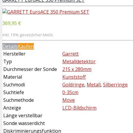
369,95 €
inkl. 19% gesetzlicher MwSt.
Details
Kaufen
Hersteller
Garrett
Typ
Metalldetektor
Durchmesser der Sonde
215 x 280mm
Material
Kunststoff
Suchmodi
Goldringe
,
Metall
,
Silberringe
Suchtiefe
0-35cm
Suchmethode
Move
Anzeige
LCD-Bildschirm
Länge verstellbar
Sonde wasserdicht
Diskriminierungsfunktion