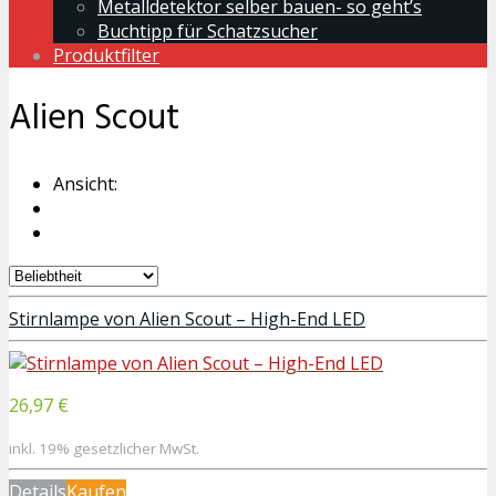
Metalldetektor selber bauen- so geht’s
Buchtipp für Schatzsucher
Produktfilter
Alien Scout
Ansicht:
Stirnlampe von Alien Scout – High-End LED
26,97 €
inkl. 19% gesetzlicher MwSt.
Details
Kaufen