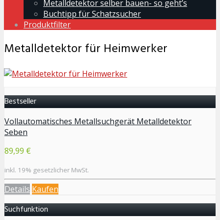
Metalldetektor selber bauen- so geht’s
Buchtipp für Schatzsucher
Produktfilter
Metalldetektor für Heimwerker
Bestseller
Vollautomatisches Metallsuchgerät Metalldetektor
Seben
89,99 €
inkl. 19% gesetzlicher MwSt.
Details
Kaufen
Suchfunktion