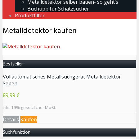
Metalldetektor selber bauen- so geht’s
Buchtipp für Schatzsucher
Produktfilter
Metalldetektor kaufen
Bestseller
Vollautomatisches Metallsuchgerät Metalldetektor
Seben
89,99 €
inkl. 19% gesetzlicher MwSt.
Details
Kaufen
Suchfunktion