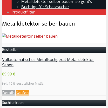
Metalldetektor selber bauen- so geht’s
Buchtipp für Schatzsucher
Produktfilter
Metalldetektor selber bauen
Bestseller
Vollautomatisches Metallsuchgerät Metalldetektor
Seben
89,99 €
inkl. 19% gesetzlicher MwSt.
Details
Kaufen
Suchfunktion