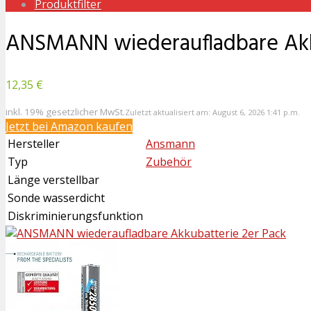
Produktfilter
ANSMANN wiederaufladbare Akk
12,35 €
inkl. 19% gesetzlicher MwSt.
Zuletzt aktualisiert am: August 6, 2026 1:41 p.m.
Jetzt bei Amazon kaufen
Hersteller
Ansmann
Typ
Zubehör
Länge verstellbar
Sonde wasserdicht
Diskriminierungsfunktion