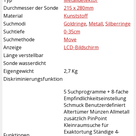
Durchmesser der Sonde
215 x 280mm
Material
Kunststoff
Suchmodi
Goldringe
,
Metall
,
Silberringe
Suchtiefe
0-35cm
Suchmethode
Move
Anzeige
LCD-Bildschirm
Länge verstellbar
Sonde wasserdicht
Eigengewicht
2,7 Kg
Diskriminierungsfunktion
5 Suchprogramme + 8-fache
Empfindlichkeitseinstellung
Schmuck Benutzerdefiniert
Altertümer Münzen Allmetall
zusätzlich PinPoint
Kleinraumsuche für
Exaktortung Ständige 4-
Funktionen