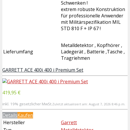
Schwenken !
extrem robuste Konstruktion
für professionelle Anwender
mit Militärspezifikation MIL
STD 810 F + IP 67 !
Metalldetektor , Kopfhörer ,
Lieferumfang
Ladegerät , Batterie ,Tasche ,
Tragriehmen
GARRETT ACE 400i 400 i Premium Set
419,95 €
inkl. 19% gesetzlicher MwSt.
Zuletzt aktualisiert am: August 7, 2026 8:46 p.m.
Details
Kaufen
Hersteller
Garrett
Typ
Metalldetektor