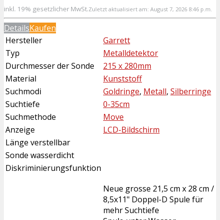
inkl. 19% gesetzlicher MwSt.
Zuletzt aktualisiert am: August 7, 2026 8:46 p.m.
Details
Kaufen
Hersteller
Garrett
Typ
Metalldetektor
Durchmesser der Sonde
215 x 280mm
Material
Kunststoff
Suchmodi
Goldringe
,
Metall
,
Silberringe
Suchtiefe
0-35cm
Suchmethode
Move
Anzeige
LCD-Bildschirm
Länge verstellbar
Sonde wasserdicht
Diskriminierungsfunktion
Neue grosse 21,5 cm x 28 cm /
8,5x11" Doppel-D Spule für
mehr Suchtiefe