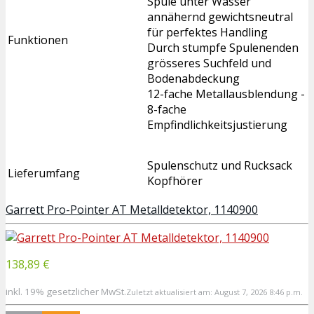
Spule unter Wasser
annähernd gewichtsneutral
für perfektes Handling
Funktionen
Durch stumpfe Spulenenden
grösseres Suchfeld und
Bodenabdeckung
12-fache Metallausblendung -
8-fache
Empfindlichkeitsjustierung
Spulenschutz und Rucksack
Lieferumfang
Kopfhörer
Garrett Pro-Pointer AT Metalldetektor, 1140900
138,89 €
inkl. 19% gesetzlicher MwSt.
Zuletzt aktualisiert am: August 7, 2026 8:46 p.m.