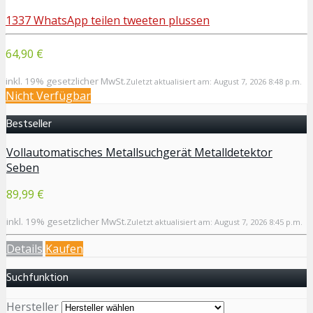
1337
WhatsApp
teilen
tweeten
plussen
64,90 €
inkl. 19% gesetzlicher MwSt.
Zuletzt aktualisiert am: August 7, 2026 8:48 p.m.
Nicht Verfügbar
Bestseller
Vollautomatisches Metallsuchgerät Metalldetektor
Seben
89,99 €
inkl. 19% gesetzlicher MwSt.
Zuletzt aktualisiert am: August 7, 2026 8:45 p.m.
Details
Kaufen
Suchfunktion
Hersteller