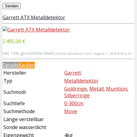
Garrett ATX Metalldetektor
2.495,00 €
inkl. 19% gesetzlicher MwSt.
Zuletzt aktualisiert am: August 7, 2026 8:45 p.m.
Details
Kaufen
Hersteller
Garrett
Typ
Metalldetektor
Goldringe
,
Metall
,
Munition
,
Suchmodi
Silberringe
Suchtiefe
0-300cm
Suchmethode
Move
Länge verstellbar
Sonde wasserdicht
Eigengewicht
4kg