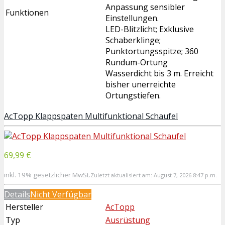
Anpassung sensibler
Funktionen
Einstellungen.
LED-Blitzlicht; Exklusive
Schaberklinge;
Punktortungsspitze; 360
Rundum-Ortung
Wasserdicht bis 3 m. Erreicht
bisher unerreichte
Ortungstiefen.
AcTopp Klappspaten Multifunktional Schaufel
69,99 €
inkl. 19% gesetzlicher MwSt.
Zuletzt aktualisiert am: August 7, 2026 8:47 p.m.
Details
Nicht Verfügbar
Hersteller
AcTopp
Typ
Ausrüstung