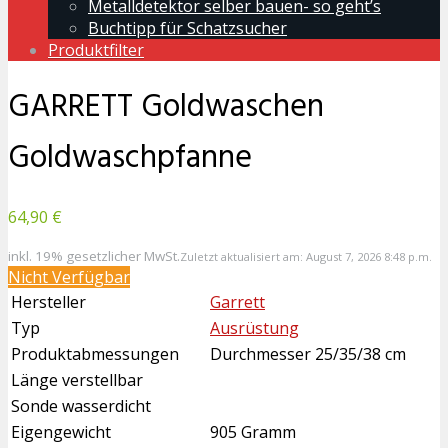
Metalldetektor selber bauen- so geht’s
Buchtipp für Schatzsucher
Produktfilter
GARRETT Goldwaschen
Goldwaschpfanne
64,90 €
inkl. 19% gesetzlicher MwSt.
Zuletzt aktualisiert am: August 7, 2026 8:48 p.m.
Nicht Verfügbar
Hersteller
Garrett
Typ
Ausrüstung
Produktabmessungen
Durchmesser 25/35/38 cm
Länge verstellbar
Sonde wasserdicht
Eigengewicht
905 Gramm