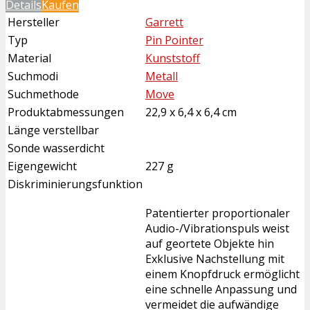
Details
Kaufen
Hersteller
Garrett
Typ
Pin Pointer
Material
Kunststoff
Suchmodi
Metall
Suchmethode
Move
Produktabmessungen
22,9 x 6,4 x 6,4 cm
Länge verstellbar
Sonde wasserdicht
Eigengewicht
227 g
Diskriminierungsfunktion
Patentierter proportionaler
Audio-/Vibrationspuls weist
auf geortete Objekte hin
Exklusive Nachstellung mit
einem Knopfdruck ermöglicht
eine schnelle Anpassung und
vermeidet die aufwändige