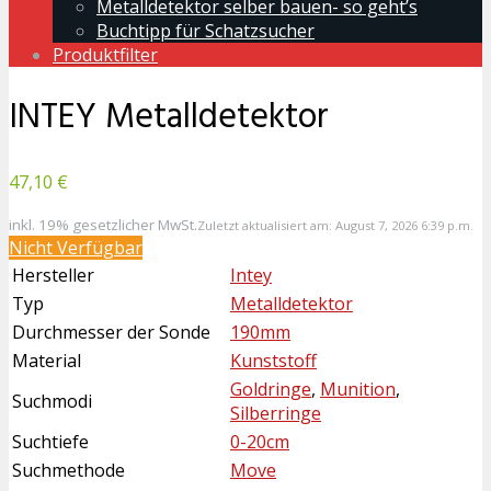
Metalldetektor selber bauen- so geht’s
Buchtipp für Schatzsucher
Produktfilter
INTEY Metalldetektor
47,10 €
inkl. 19% gesetzlicher MwSt.
Zuletzt aktualisiert am: August 7, 2026 6:39 p.m.
Nicht Verfügbar
Hersteller
Intey
Typ
Metalldetektor
Durchmesser der Sonde
190mm
Material
Kunststoff
Goldringe
,
Munition
,
Suchmodi
Silberringe
Suchtiefe
0-20cm
Suchmethode
Move