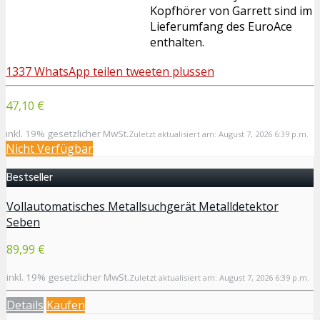
Kopfhörer von Garrett sind im
Lieferumfang des EuroAce
enthalten.
1337
WhatsApp
teilen
tweeten
plussen
47,10 €
inkl. 19% gesetzlicher MwSt.
Zuletzt aktualisiert am: August 7, 2026 6:39 p.m.
Nicht Verfügbar
Bestseller
Vollautomatisches Metallsuchgerät Metalldetektor
Seben
89,99 €
inkl. 19% gesetzlicher MwSt.
Zuletzt aktualisiert am: August 7, 2026 6:39 p.m.
Details
Kaufen