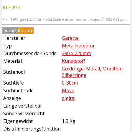
317,99 €
inkl. 19% gesetzlicher MwSt.
Zuletzt aktualisiert am: August 7, 2026 6:39 p.m.
Details
Kaufen
Hersteller
Garette
Typ
Metalldetektor
Durchmesser der Sonde
280 x 220mm
Material
Kunststoff
Goldringe
,
Metall
,
Munition
,
Suchmodi
Silberringe
Suchtiefe
0-30cm
Suchmethode
Move
Anzeige
digital
Länge verstellbar
Sonde wasserdicht
Eigengewicht
1,9 Kg
Diskriminierungsfunktion