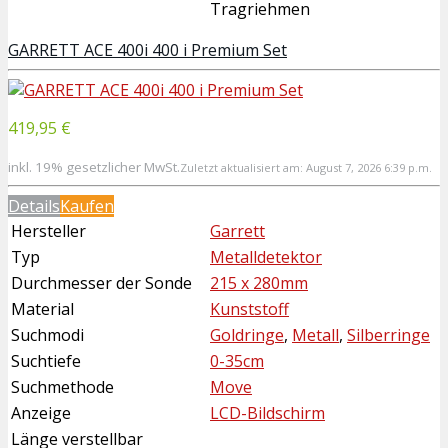
Tragriehmen
GARRETT ACE 400i 400 i Premium Set
419,95 €
inkl. 19% gesetzlicher MwSt.
Zuletzt aktualisiert am: August 7, 2026 6:39 p.m.
Details
Kaufen
Hersteller
Garrett
Typ
Metalldetektor
Durchmesser der Sonde
215 x 280mm
Material
Kunststoff
Suchmodi
Goldringe
,
Metall
,
Silberringe
Suchtiefe
0-35cm
Suchmethode
Move
Anzeige
LCD-Bildschirm
Länge verstellbar