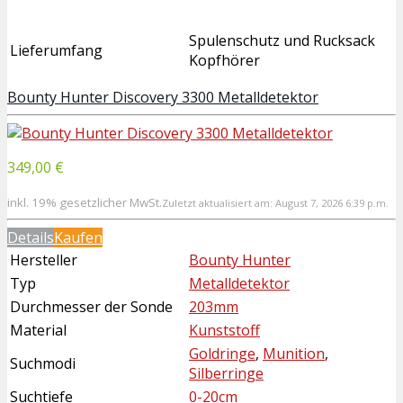
Spulenschutz und Rucksack
Lieferumfang
Kopfhörer
Bounty Hunter Discovery 3300 Metalldetektor
349,00 €
inkl. 19% gesetzlicher MwSt.
Zuletzt aktualisiert am: August 7, 2026 6:39 p.m.
Details
Kaufen
Hersteller
Bounty Hunter
Typ
Metalldetektor
Durchmesser der Sonde
203mm
Material
Kunststoff
Goldringe
,
Munition
,
Suchmodi
Silberringe
Suchtiefe
0-20cm