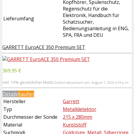
Kopfhörer, Spulenschutz,
Regenschutz für die
Elektronik, Handbuch für
Lieferumfang
Schatzsucher,
Bedienungsanleitung in ENG,
SPA, FRA und DEU
GARRETT EuroACE 350 Premium SET
369,95 €
inkl. 19% gesetzlicher MwSt.
Zuletzt aktualisiert am: August 7, 2026 6:39 p.m.
Details
Kaufen
Hersteller
Garrett
Typ
Metalldetektor
Durchmesser der Sonde
215 x 280mm
Material
Kunststoff
Suchmodi
Goldringe
,
Metall
,
Silberringe