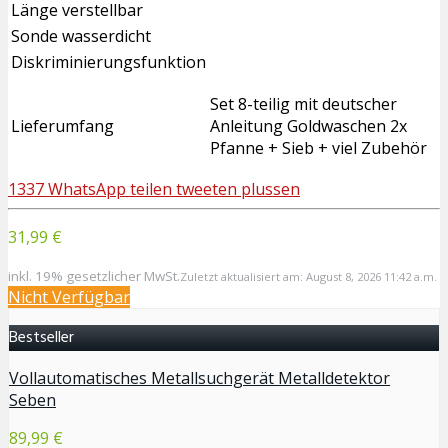
Länge verstellbar
Sonde wasserdicht
Diskriminierungsfunktion
Set 8-teilig mit deutscher
Lieferumfang
Anleitung Goldwaschen 2x
Pfanne + Sieb + viel Zubehör
1337
WhatsApp
teilen
tweeten
plussen
31,99 €
inkl. 19% gesetzlicher MwSt.
Zuletzt aktualisiert am: August 8, 2026 11:42 a.m.
Nicht Verfügbar
Bestseller
Vollautomatisches Metallsuchgerät Metalldetektor
Seben
89,99 €