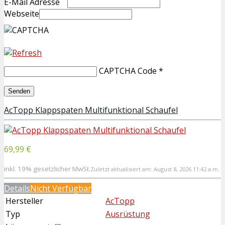
E-Mail Adresse
Webseite
CAPTCHA Code
*
AcTopp Klappspaten Multifunktional Schaufel
69,99 €
inkl. 19% gesetzlicher MwSt.
Zuletzt aktualisiert am: August 8, 2026 11:42 a.m.
Details
Nicht Verfügbar
Hersteller
AcTopp
Typ
Ausrüstung