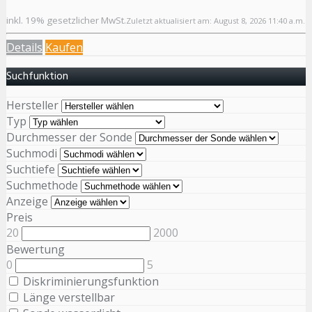
inkl. 19% gesetzlicher MwSt.
Zuletzt aktualisiert am: August 8, 2026 11:40 a.m.
Details
Kaufen
Suchfunktion
Hersteller
Typ
Durchmesser der Sonde
Suchmodi
Suchtiefe
Suchmethode
Anzeige
Preis
20
2000
Bewertung
0
5
Diskriminierungsfunktion
Länge verstellbar