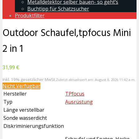
Metalldetektor selber bauen- so geht’s
Buchtipp für Schatzsucher
Produktfilter
Outdoor Schaufel,tpfocus Mini
2 in 1
31,99 €
inkl. 19% gesetzlicher MwSt.
Zuletzt aktualisiert am: August 8, 2026 11:42 a.m.
Nicht Verfügbar
Hersteller
TPfocus
Typ
Ausrüstung
Länge verstellbar
Sonde wasserdicht
Diskriminierungsfunktion
Schaufel und Spaten, Hacke,