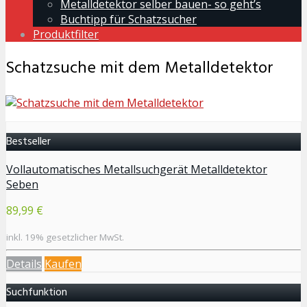
Metalldetektor selber bauen- so geht’s
Buchtipp für Schatzsucher
Produktfilter
Schatzsuche mit dem Metalldetektor
Bestseller
Vollautomatisches Metallsuchgerät Metalldetektor
Seben
89,99 €
inkl. 19% gesetzlicher MwSt.
Details
Kaufen
Suchfunktion