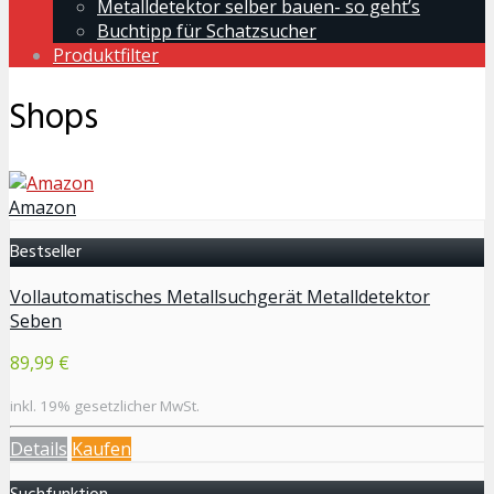
Metalldetektor selber bauen- so geht’s
Buchtipp für Schatzsucher
Produktfilter
Shops
Amazon
Bestseller
Vollautomatisches Metallsuchgerät Metalldetektor
Seben
89,99 €
inkl. 19% gesetzlicher MwSt.
Details
Kaufen