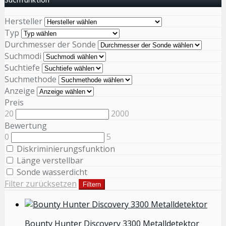
Suchfunktion
Hersteller
Typ
Durchmesser der Sonde
Suchmodi
Suchtiefe
Suchmethode
Anzeige
Preis
20
2000
Bewertung
0
5
Diskriminierungsfunktion
Länge verstellbar
Sonde wasserdicht
Filter zurücksetzen
Filtern
Bounty Hunter Discovery 3300 Metalldetektor