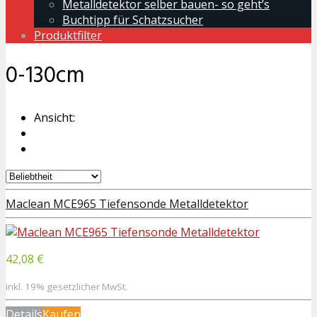
Metalldetektor selber bauen- so geht’s
Buchtipp für Schatzsucher
Produktfilter
0-130cm
Ansicht:
Maclean MCE965 Tiefensonde Metalldetektor
42,08 €
inkl. 19% gesetzlicher MwSt.
Details
Kaufen