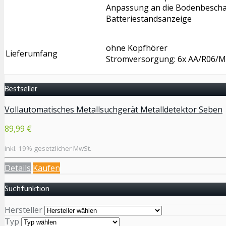
Anpassung an die Bodenbeschaf
Batteriestandsanzeige
ohne Kopfhörer
Lieferumfang
Stromversorgung: 6x AA/R06/Mi
Bestseller
Vollautomatisches Metallsuchgerät Metalldetektor Seben
89,99 €
inkl. 19% gesetzlicher MwSt.
Details
Kaufen
Suchfunktion
Hersteller
Typ