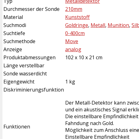
Typ
Metalldetektor
Durchmesser der Sonde
210mm
Material
Kunststoff
Suchmodi
Goldringe
,
Metall
,
Munition
,
Sil
Suchtiefe
0-400cm
Suchmethode
Move
Anzeige
analog
Produktabmessungen
102 x 10 x 21 cm
Länge verstellbar
Sonde wasserdicht
Eigengewicht
1 kg
Diskriminierungsfunktion
Der Metall-Detektor kann zwisc
und ein akustisches Signal erkli
Die einstellbare Empfindlichkei
Fahndung nach Gold.
Funktionen
Möglichkeit zum Anschluss eine
Einstellbare Empfindlichkeit