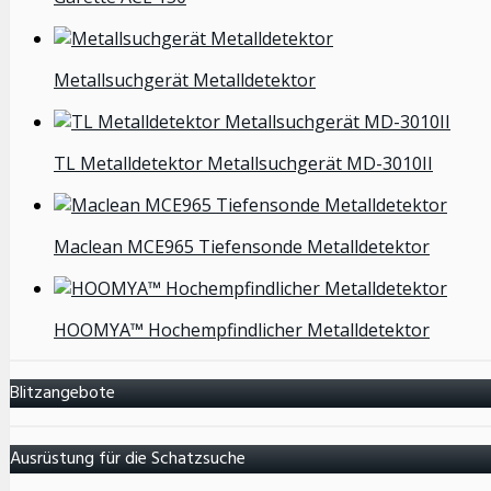
Metallsuchgerät Metalldetektor
TL Metalldetektor Metallsuchgerät MD-3010II
Maclean MCE965 Tiefensonde Metalldetektor
HOOMYA™ Hochempfindlicher Metalldetektor
Blitzangebote
Ausrüstung für die Schatzsuche